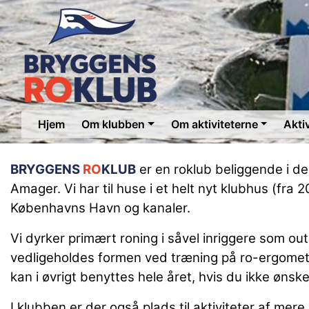
Hjem
Om klubben
Om aktiviteterne
Akti
BRYGGENS
RO
KLUB
er en roklub beliggende i de
Amager. Vi har til huse i et helt nyt klubhus (fra
Københavns Havn og kanaler.
Vi dyrker primært roning i såvel inriggere som out
vedligeholdes formen ved træning på ro-ergomet
kan i øvrigt benyttes hele året, hvis du ikke ønske
I klubben er der også plads til aktiviteter af mere 