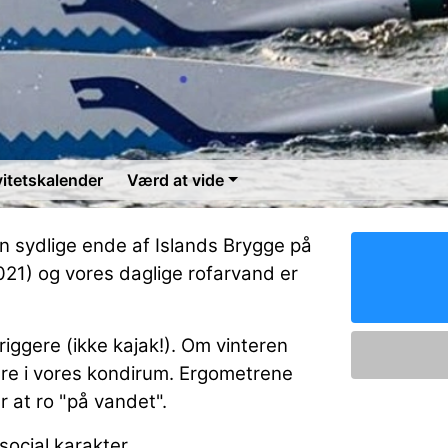
vitetskalender
Værd at vide
n sydlige ende af Islands Brygge på
 2021) og vores daglige rofarvand er
riggere (ikke kajak!). Om vinteren
re i vores kondirum. Ergometrene
r at ro "på vandet".
social karakter.