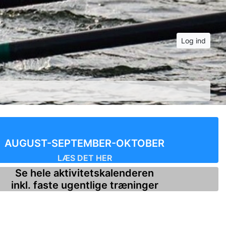
Log ind
AUGUST-SEPTEMBER-OKTOBER
LÆS DET HER
Se hele aktivitets­kalenderen
inkl. faste ugentlige træninger