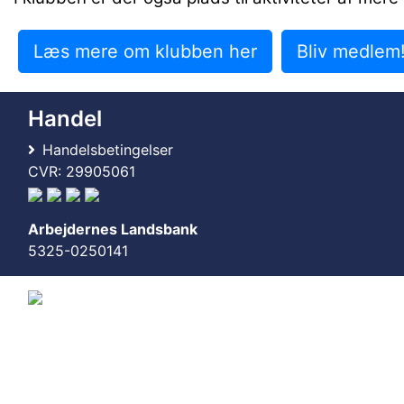
Læs mere om klubben her
Bliv medlem
Handel
Handelsbetingelser
CVR: 29905061
Arbejdernes Landsbank
5325-0250141
© 2011-2026